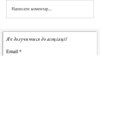
The Spade We Cal
Написати коментар...
Мій виступ на IATEFL
2026 у Брайтоні: досвід,
який надихає
Як долучитися до асоціації
Email
Підтвердити підписку