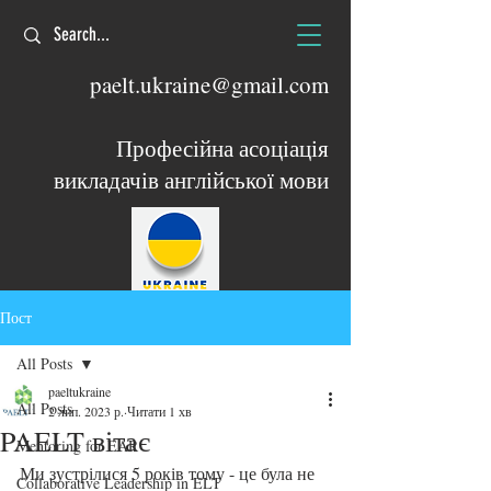
paelt.ukraine@gmail.com
Професійна асоціація
викладачів англійської мови
Пост
All Posts
paeltukraine
All Posts
2 лип. 2023 р.
Читати 1 хв
PAELT вітає
Mentoring for EAR
Ми зустрілися 5 років тому - це була не 
Collaborative Leadership in ELT