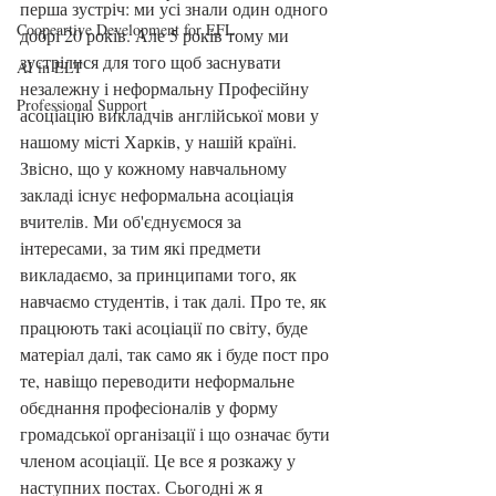
перша зустріч: ми усі знали один одного 
Coopeartive Development for EFL
добрі 20 років. Але 5 років тому ми 
зустрілися для того щоб заснувати 
AI in ELT
незалежну і неформальну Професійну 
Professional Support
асоціацію викладчів англійської мови у 
нашому місті Харків, у нашій країні. 
Звісно, що у кожному навчальному 
закладі існує неформальна асоціація 
вчителів. Ми об'єднуємося за 
інтересами, за тим які предмети 
викладаємо, за принципами того, як 
навчаємо студентів, і так далі. Про те, як 
працюють такі асоціації по світу, буде 
матеріал далі, так само як і буде пост про 
те, навіщо переводити неформальне 
обєднання професіоналів у форму 
громадської організації і що означає бути 
членом асоціації. Це все я розкажу у 
наступних постах. Сьогодні ж я 