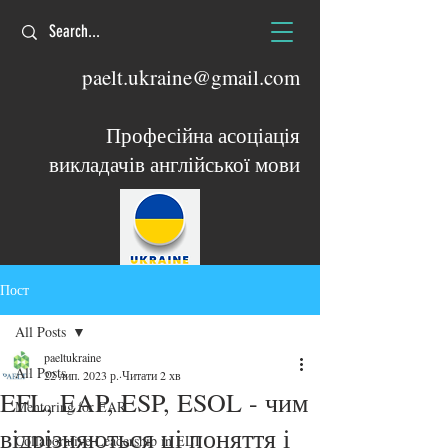
paelt.ukraine@gmail.com
Професійна асоціація
викладачів англійської мови
Пост
All Posts
paeltukraine
All Posts
22 лип. 2023 р.
Читати 2 хв
EFL, EAP, ESP, ESOL - чим
Mentoring for EAR
відрізняються ці поняття і
Collaborative Leadership in ELT