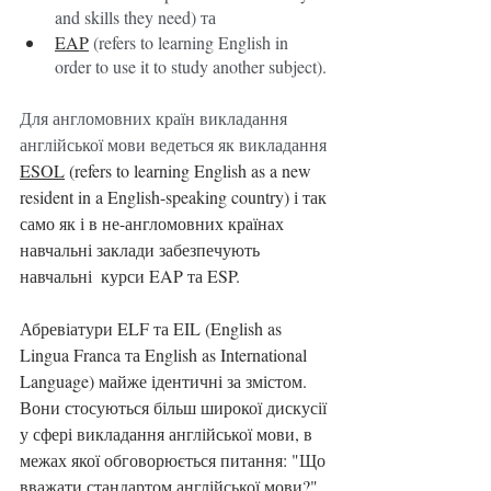
and skills they need) та 
EAP
 (refers to learning English in 
order to use it to study another subject).
Для англомовних країн викладання 
англійської мови ведеться як викладання 
ESOL
 (refers to learning English as a new 
resident in a English-speaking country) і так 
само як і в не-англомовних країнах 
навчальні заклади забезпечують 
навчальні  курси EAP та ESP.
Абревіатури ELF та EIL (English as 
Lingua Franca та English as International 
Language) майже ідентичні за змістом. 
Вони стосуються більш широкої дискусії 
у сфері викладання англійської мови, в 
межах якої обговорюється питання: "Що 
вважати стандартом англійської мови?" 