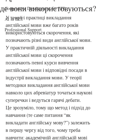
де вони використовуються?
Coopeartive Development for EFL
У теорії і практиці викладання 
AI in ELT
англійської мови вже багато років 
Professional Support
використовуються скорочення, які 
позначають різні види англійської мови. 
У практичній діяльності викладання 
англійської мови ці скорочення 
позначають певні курси вивчення 
англійської мови і відповідні посади в 
індустрії викладання мови. У теорії 
методики викладання англійської мови 
навколо цих абревіатур точаться наукові 
суперечки і ведуться гарячі дебати. 
Це зрозуміло, тому що метод і підхід до 
навчання (те саме питання “як  
викладати англійську мову?”) залежить 
в першу чергу від того, чому треба 
навчити: академічній англійській мові 