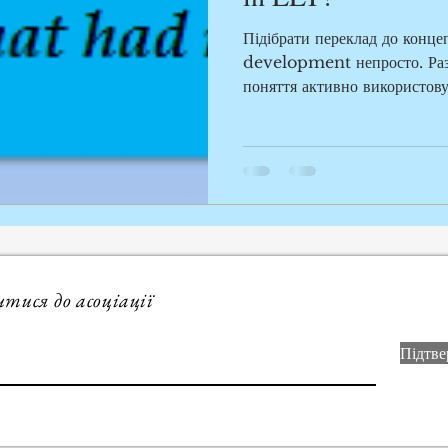
Підібрати переклад до конц
development непросто. Разо
поняття активно використовує
итися до асоціації
Підтве