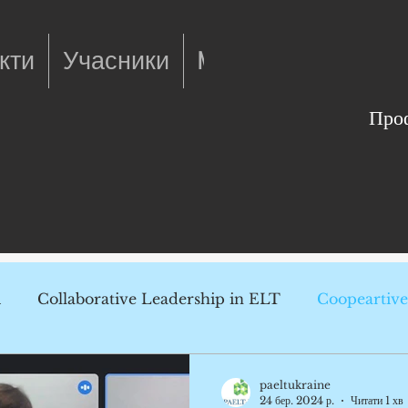
кти
Учасники
More
Проф
R
Collaborative Leadership in ELT
Coopeartiv
 Support
paeltukraine
24 бер. 2024 р.
Читати 1 хв