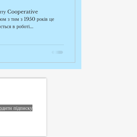
епту Cooperative
м з тим з 1950 років це
ться в роботі...
рдити підписку