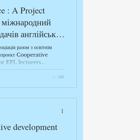
e : A Project
ш міжнародний
дачів англійської
я разом з освітнім
а проект Cooperative
r EFL lecturers...
ive development