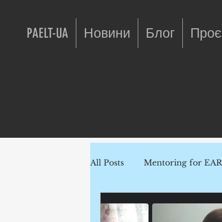
PAELT-UA
Новини
Блог
Проє
All Posts
Mentoring for EA
AI in ELT
Professional