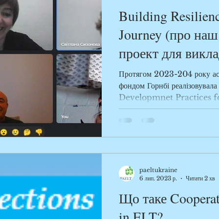
Building Resilienc
Journey (про на
проект для викла
мови)
Протягом 2023-204 року асоціаці
фондом Горнбі реалізовувал
Developmnet Practices fo
paeltukraine
6 лип. 2023 р.
Читати 2 хв
Що таке Cooperat
in ELT?