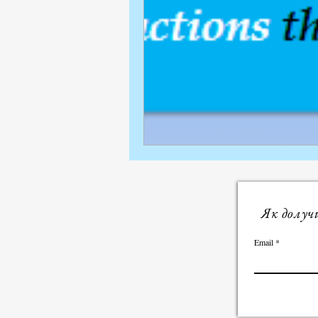
Як долуч
Email